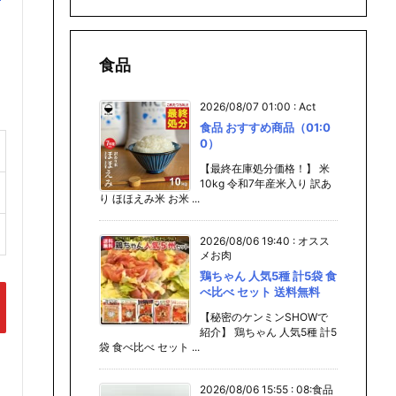
食品
2026/08/07 01:00
:
Act
食品 おすすめ商品（01:0
0）
【最終在庫処分価格！】 米
10kg 令和7年産米入り 訳あ
り ほほえみ米 お米 ...
2026/08/06 19:40
:
オスス
メお肉
鶏ちゃん 人気5種 計5袋 食
べ比べ セット 送料無料
【秘密のケンミンSHOWで
紹介】 鶏ちゃん 人気5種 計5
袋 食べ比べ セット ...
2026/08/06 15:55
:
08:食品