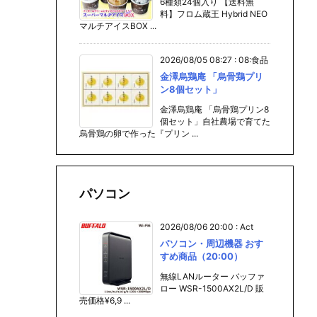
6種類24個入り 【送料無
料】フロム蔵王 Hybrid NEO
マルチアイスBOX ...
2026/08/05 08:27
:
08:食品
金澤烏鶏庵 「烏骨鶏プリ
ン8個セット」
金澤烏鶏庵 「烏骨鶏プリン8
個セット」自社農場で育てた
烏骨鶏の卵で作った『プリン ...
パソコン
2026/08/06 20:00
:
Act
パソコン・周辺機器 おす
すめ商品（20:00）
無線LANルーター バッファ
ロー WSR-1500AX2L/D 販
売価格¥6,9 ...