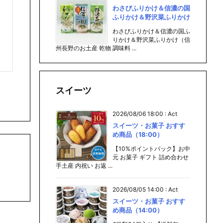
わさびふりかけ＆信濃の国
ふりかけ＆野沢菜ふりかけ
わさびふりかけ＆信濃の国ふ
りかけ＆野沢菜ふりかけ（信
州長野のお土産 乾物 調味料 ...
スイーツ
2026/08/06 18:00
:
Act
スイーツ・お菓子 おすす
め商品（18:00）
【10%ポイントバック】お中
元 お菓子 ギフト 詰め合わせ
手土産 内祝い お返 ...
2026/08/05 14:00
:
Act
スイーツ・お菓子 おすす
め商品（14:00）