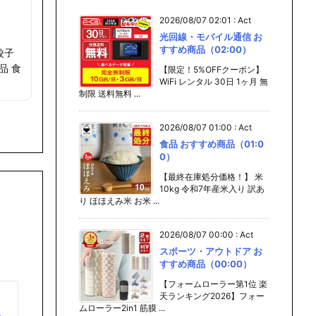
2026/08/07 02:01
:
Act
光回線・モバイル通信 お
すすめ商品（02:00）
餃子
品 食
【限定！5%OFFクーポン】
WiFi レンタル 30日 1ヶ月 無
制限 送料無料 ...
2026/08/07 01:00
:
Act
食品 おすすめ商品（01:0
0）
【最終在庫処分価格！】 米
10kg 令和7年産米入り 訳あ
り ほほえみ米 お米 ...
2026/08/07 00:00
:
Act
スポーツ・アウトドア お
すすめ商品（00:00）
【フォームローラー第1位 楽
天ランキング2026】フォー
レ
ムローラー2in1 筋膜 ...