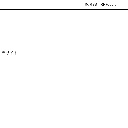

Feedly
RSS
・当サイト