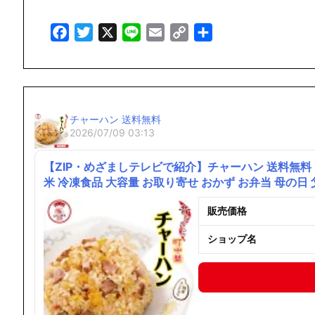
Facebook
Twitter
X
Line
Email
Copy
共
Link
有
チャーハン 送料無料
2026/07/09 03:13
【ZIP・めざましテレビで紹介】チャーハン 送料無料 ギ
米 冷凍食品 大容量 お取り寄せ おかず お弁当 母の日
販売価格
ショップ名