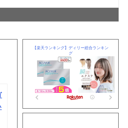
お
【楽天ランキング】ディリー総合ランキン
グ
ゴ
い