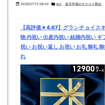

2026/07/12 08:00

Act
,
楽天市場のオススメ商品
,
【高評価★4.67】グランチョイス
物 内祝い 出産内祝い 結婚内祝い ギ
祝い お祝い返し お祝い お礼 御礼 御
れ