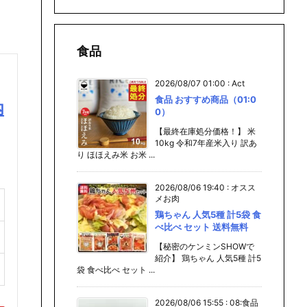
食品
2026/08/07 01:00
:
Act
食品 おすすめ商品（01:0
内
0）
【最終在庫処分価格！】 米
10kg 令和7年産米入り 訳あ
り ほほえみ米 お米 ...
2026/08/06 19:40
:
オスス
メお肉
鶏ちゃん 人気5種 計5袋 食
べ比べ セット 送料無料
【秘密のケンミンSHOWで
紹介】 鶏ちゃん 人気5種 計5
袋 食べ比べ セット ...
2026/08/06 15:55
:
08:食品