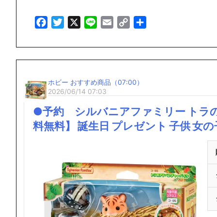
Facebook
Twitter
X
Line
Email
Copy
共
Link
有
ホビー おすすめ商品（07:00）
2026/06/14 07:03
●予約 シルバニアファミリー トラのア
料無料】 誕生日 プレゼント 子供 女の子