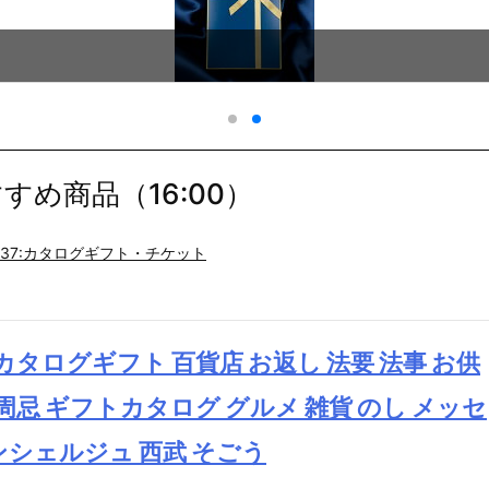
め商品（16:00）
37:カタログギフト・チケット
タログギフト 百貨店 お返し 法要 法事 お供
一周忌 ギフトカタログ グルメ 雑貨 のし メッセ
ンシェルジュ 西武 そごう