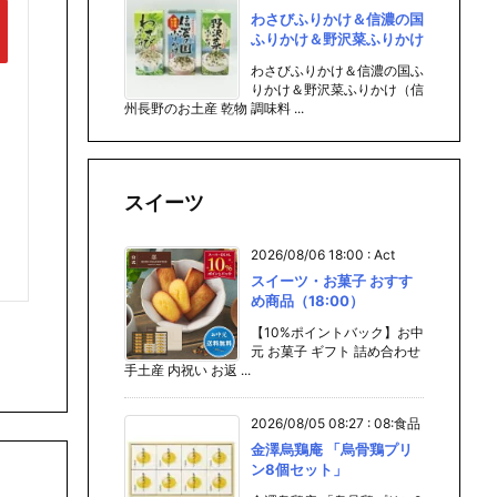
わさびふりかけ＆信濃の国
ふりかけ＆野沢菜ふりかけ
わさびふりかけ＆信濃の国ふ
りかけ＆野沢菜ふりかけ（信
州長野のお土産 乾物 調味料 ...
スイーツ
2026/08/06 18:00
:
Act
スイーツ・お菓子 おすす
め商品（18:00）
【10%ポイントバック】お中
元 お菓子 ギフト 詰め合わせ
手土産 内祝い お返 ...
2026/08/05 08:27
:
08:食品
金澤烏鶏庵 「烏骨鶏プリ
ン8個セット」