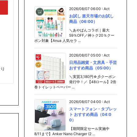
2026/08/07 06:00
:
Act
お試し 楽天市場のお試し
商品（06:00）
＼あやぱんコラボ｜最大
59％OFF／神トク20％クー
ポン対象【Anua 人気セラ ...
2026/08/07 05:00
:
Act
日用品雑貨・文房具・手芸
おすすめ商品（05:00）
なり
＼実質3,180円☆彡クーポン
発行中！／【48ロール】2倍
巻トイレットペーパー ...
2026/08/07 04:00
:
Act
スマートフォン・タブレッ
ト おすすめ商品（04:0
0）
【期間限定セール実施中
8/11まで】Anker Nano Charger (2 ...