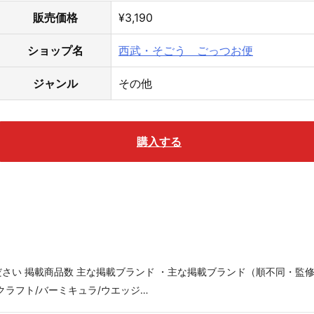
販売価格
¥3,190
ショップ名
西武・そごう ごっつお便
ジャンル
その他
購入する
さい 掲載商品数 主な掲載ブランド ・主な掲載ブランド（順不同・監
クラフト/バーミキュラ/ウエッジ…