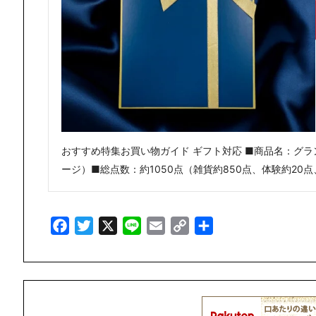
おすすめ特集お買い物ガイド ギフト対応 ■商品名：グラン
ージ）■総点数：約1050点（雑貨約850点、体験約20
Facebook
Twitter
X
Line
Email
Copy
共
Link
有