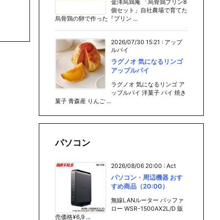
金澤烏鶏庵 「烏骨鶏プリン8
個セット」自社農場で育てた
烏骨鶏の卵で作った『プリン ...
2026/07/30 15:21
:
アップ
ルパイ
ラグノオ 気になるリンゴ
アップルパイ
ラグノオ 気になるリンゴ ア
ップルパイ 洋菓子 パイ 焼き
菓子 青森産 りんご ...
パソコン
2026/08/06 20:00
:
Act
パソコン・周辺機器 おす
すめ商品（20:00）
無線LANルーター バッファ
ロー WSR-1500AX2L/D 販
売価格¥6,9 ...