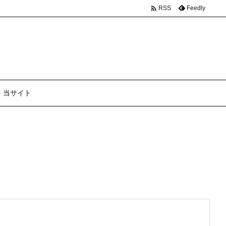

Feedly
RSS
・当サイト