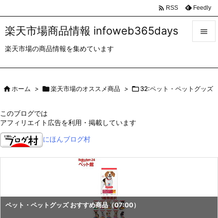

Feedly
RSS
楽天市場商品情報 infoweb365days

楽天市場の商品情報を集めています

メニュ

サイド

ホーム
>

楽天市場のオススメ商品
>

32:ペット・ペットグッズ

前へ
このブログでは
アフィリエイト広告を利用・掲載しています

次へ
にほんブログ村

検索
ペット・ペットグッズ おすすめ商品（07:00）