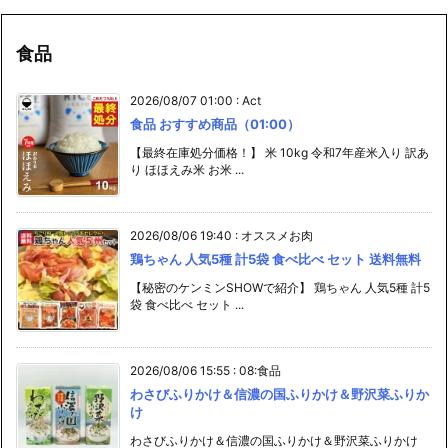
食品
2026/08/07 01:00
:
Act
食品 おすすめ商品（01:00）
【最終在庫処分価格！】 米 10kg 令和7年産米入り 訳あ
り ほほえみ米 お米 ...
2026/08/06 19:40
:
オススメお肉
鶏ちゃん 人気5種 計5袋 食べ比べ セット 送料無料
【秘密のケンミンSHOWで紹介】 鶏ちゃん 人気5種 計5
袋 食べ比べ セット ...
2026/08/06 15:55
:
08:食品
わさびふりかけ＆信濃の国ふりかけ＆野沢菜ふりか
け
わさびふりかけ＆信濃の国ふりかけ＆野沢菜ふりかけ