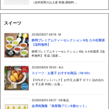
（信州長野のお土産 乾物 調味料 ...
スイーツ
2026/08/07 08:16
:
M
静岡プレミアムティーセレクション 6缶 カネ松製茶
【送料無料】
静岡プレミアムティーセレクション 6缶 カネ松製茶【送
料無料】 常温 / 国産 ...
2026/08/06 18:00
:
Act
スイーツ・お菓子 おすすめ商品（18:00）
【10%ポイントバック】お中元 お菓子 ギフト 詰め合わ
せ 手土産 内祝い お返 ...
2026/08/05 08:27
:
08:食品
金澤烏鶏庵 「烏骨鶏プリン8個セット」