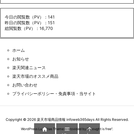
今日の閲覧数（PV）：141
昨日の閲覧数（PV）：151
総閲覧数（PV）：16,770
ホーム
お知らせ
楽天関連ニュース
楽天市場のオススメ商品
お問い合わせ
プライバシーポリシー・免責事項・当サイト
Copyright ©
2026
楽天市場商品情報 infoweb365days
All Rights Reserved.



WordPress Luxeritas Theme is provided by "
Thought is free
".