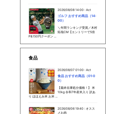
2026/08/08 14:00
:
Act
ゴルフ おすすめ商品（14:
00）
＼年間ランキング受賞／木村
拓哉CM【エントリーで5倍
P&150円クーポン ...
食品
2026/08/07 01:00
:
Act
食品 おすすめ商品（01:0
0）
【最終在庫処分価格！】 米
10kg 令和7年産米入り 訳あ
り ほほえみ米 お米 ...
2026/08/06 19:40
:
オスス
メお肉