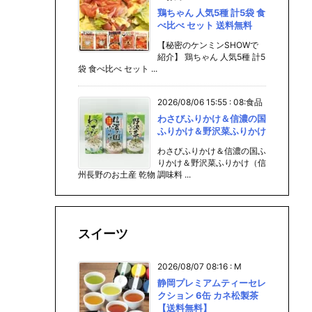
鶏ちゃん 人気5種 計5袋 食
べ比べ セット 送料無料
【秘密のケンミンSHOWで
紹介】 鶏ちゃん 人気5種 計5
袋 食べ比べ セット ...
2026/08/06 15:55
:
08:食品
わさびふりかけ＆信濃の国
ふりかけ＆野沢菜ふりかけ
わさびふりかけ＆信濃の国ふ
りかけ＆野沢菜ふりかけ（信
州長野のお土産 乾物 調味料 ...
スイーツ
2026/08/07 08:16
:
M
静岡プレミアムティーセレ
クション 6缶 カネ松製茶
【送料無料】