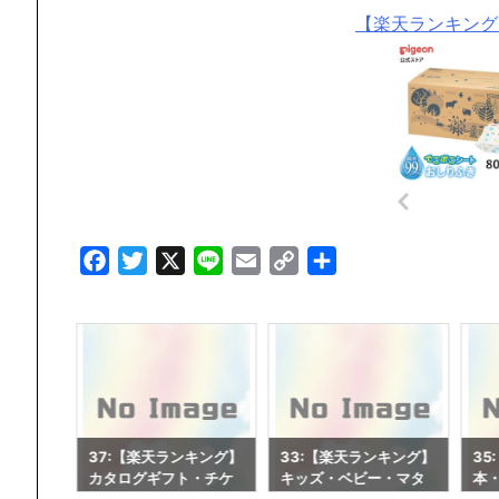
【楽天ランキング
F
T
X
L
E
C
共
a
w
i
m
o
有
c
i
n
a
p
e
t
e
i
y
b
t
l
L
o
e
i
o
r
n
キング】
33:【楽天ランキング】
35:【楽天ランキング】
36
k
k
・チケ
キッズ・ベビー・マタ
本・雑誌・コミック
サ