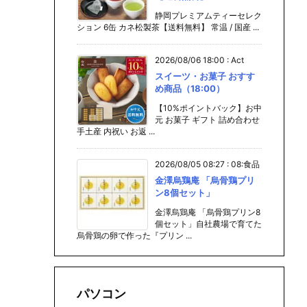
静岡プレミアムティーセレク
ション 6缶 カネ松製茶【送料無料】 常温 / 国産 ...
2026/08/06 18:00
:
Act
スイーツ・お菓子 おすす
め商品（18:00）
【10%ポイントバック】お中
元 お菓子 ギフト 詰め合わせ
手土産 内祝い お返 ...
2026/08/05 08:27
:
08:食品
金澤烏鶏庵 「烏骨鶏プリ
ン8個セット」
金澤烏鶏庵 「烏骨鶏プリン8
個セット」自社農場で育てた
烏骨鶏の卵で作った『プリン ...
パソコン