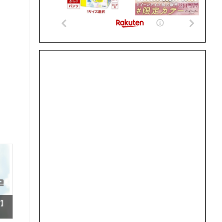
グ】
32:【楽天ランキング】
29:【楽天ランキング】
31:【
ペット・ペットグッズ
テレビゲーム
車用品・