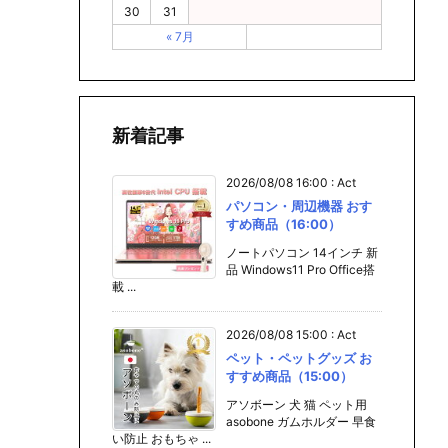
30
31
« 7月
新着記事
2026/08/08 16:00
:
Act
パソコン・周辺機器 おす
すめ商品（16:00）
ノートパソコン 14インチ 新
品 Windows11 Pro Office搭
載 ...
2026/08/08 15:00
:
Act
ペット・ペットグッズ お
すすめ商品（15:00）
アソボーン 犬 猫 ペット用
asobone ガムホルダー 早食
い防止 おもちゃ ...